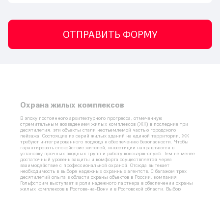
ОТПРАВИТЬ ФОРМУ
Охрана жилых комплексов
В эпоху постоянного архитектурного прогресса, отмеченную 
стремительным возведением жилых комплексов
 (ЖК)
 в последние три 
десятилетия, эти объекты стали неотъемлемой частью городского 
пейзажа. Состоящие из серий жилых зданий на единой территории, ЖК 
требуют интегрированного подхода к обеспечению безопасности. Чтобы 
гарантировать спокойствие жителей, инвестиции направляются в 
установку прочных входных групп и работу консьерж-служб. Тем не менее 
достаточный уровень защиты и комфорта осуществляется через 
взаимодействие с профессиональной охраной. Отсюда вытекает 
необходимость в выборе надежных охранных агентств. 
С багажом трех 
десятилетий опыта в области охраны объектов в России, компания 
Гольфстрим выступает в роли надежного партнера в обеспечении 
охраны 
жилых комплексов
 в 
Ростове-на-Дону
 и в
 Ростовской области. 
Выбор 
Гольфстрим как охранного партнера гарантирует комплексную защиту 
вашего дома и имущества, покрывая все критические аспекты и 
потенциальные риски, связанные с такими объектами.
Современные задачи в 
охране жилых 