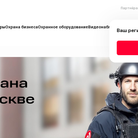
Партнёра
иры
Охрана бизнеса
Охранное оборудование
Видеонаблюдение
Пожа
Ваш рег
рана
оскве