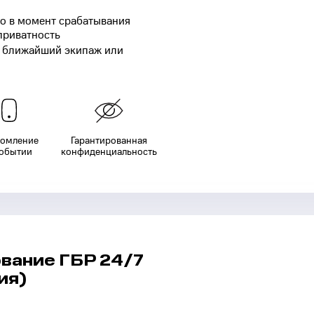
о в момент срабатывания
приватность
т ближайший экипаж или
домление
Гарантированная
событии
конфиденциальность
ование
ГБР 24/7
ия)