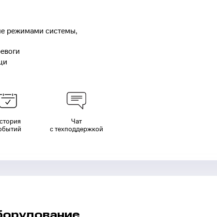
ние режимами системы,
ревоги
щи
стория
Чат
обытий
с техподдержкой
борудование