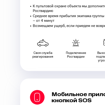
К пультовой охране объекта мы дополни
Росгвардию
Среднее время прибытия экипажа группы
– от 4 минут
Возмещаем ущерб, если приедем не вовр
Своя служба
Подключение
Вызо
реагирования
Росгвардии
подт
угро
Мобильное прил
кнопкой SOS