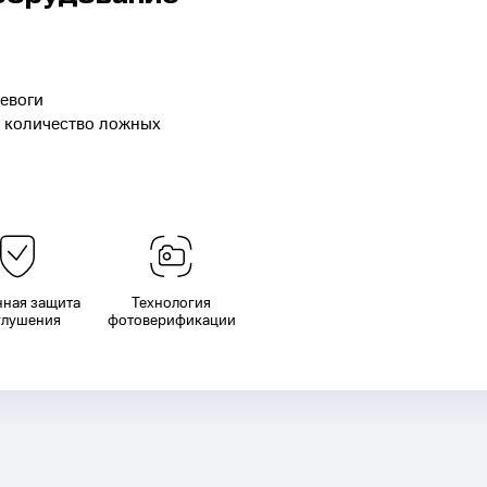
евоги
 количество ложных
нная защита
Технология
глушения
фотоверификации