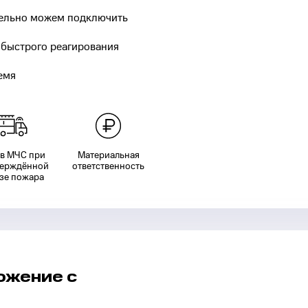
тельно можем подключить
 быстрого реагирования
емя
в МЧС при
Материальная
верждённой
ответственность
зе пожара
ожение
с