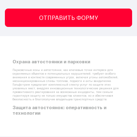
ОТПРАВИТЬ ФОРМУ
Охрана автостоянки и парковки
Парковочные зоны
 и 
автостоянки
, как ключевые точки интереса для 
охраняемых объектов и потенциальных нарушителей, требуют особого 
внимания в контексте современных угроз, включая угоны 
автомобилей
, 
несанкционированные сливы топлива, поджоги и акты вандализма. 
Гольфстрим предлагает комплексный спектр услуг по защите этих 
уязвимых мест, внедряя инновационные технологические решения для 
превентивного реагирования на возможные инциденты, тем самым 
гарантируя защиту не только имущества клиентов, но и обеспечивая 
безопасность и благополучие владельцев транспортных средств.
Защита 
автостоянок
: оперативность и 
технологии
На автостоянках, расположенных как на открытых, так и в подземных 
пространствах, охранная компания стоит перед сложной задачей — 
обеспечить готовность к быстрому реагированию и предотвращению 
постоянных угроз. Эти угрозы могут включать в себя угоны, крупные 
хищения, незаконные сливы топлива и даже поджоги или повреждения 