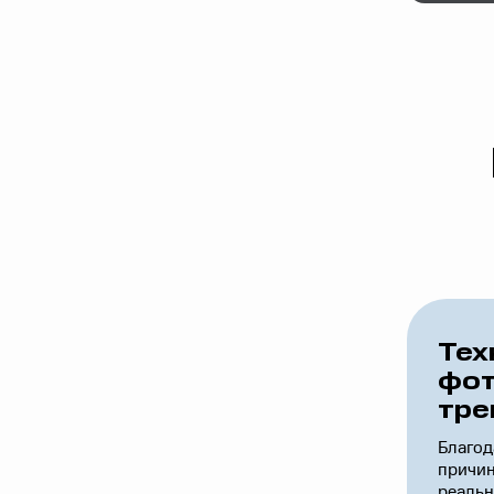
Тех
фот
тре
Благод
причин
реальн