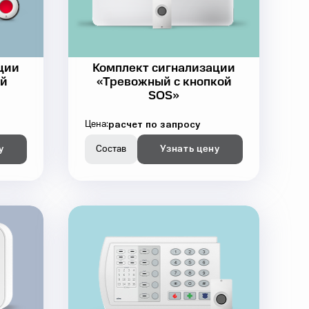
ции
Комплект сигнализации
ой
«Тревожный с кнопкой
SOS»
расчет по запросу
Цена:
у
Состав
Узнать цену