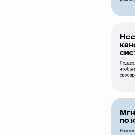
Нес
кан
сис
Поддер
чтобы
своев
Мгн
по 
Нажмит