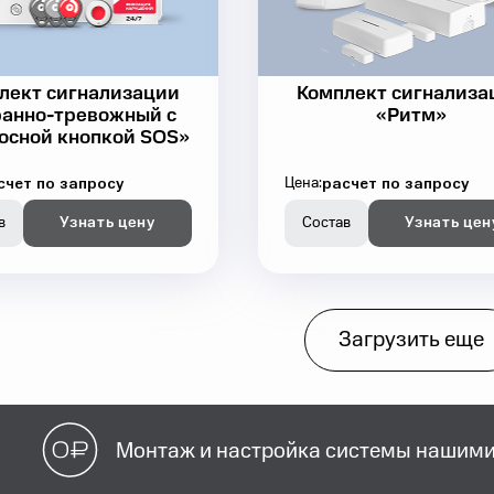
лект сигнализации
Комплект сигнализа
анно-тревожный с
«Ритм»
осной кнопкой SOS»
счет по запросу
расчет по запросу
Цена:
в
Узнать цену
Состав
Узнать цен
Загрузить еще
Монтаж и настройка системы нашими