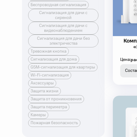
Беспроводная сигнализация
Сигнализация для дачи с
сиреной
Сигнализация для дачи с
видеонаблюдением
Сигнализация для дачи без
Комп
электричества
«
Тревожная кнопка
Сигнализация для дома
ра
Цена:
GSM-сигнализация для квартиры
Соста
Wi-Fi-сигнализация
Аксессуары
Защита жизни
Защита от проникновения
Защита периметра
Камеры
Пожарная безопасность