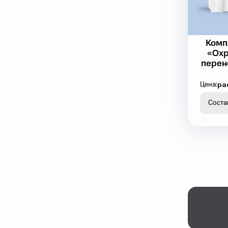
Комп
«Охр
перен
ра
Цена:
Соста