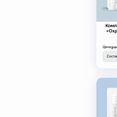
Комп
«Охр
ра
Цена:
Соста