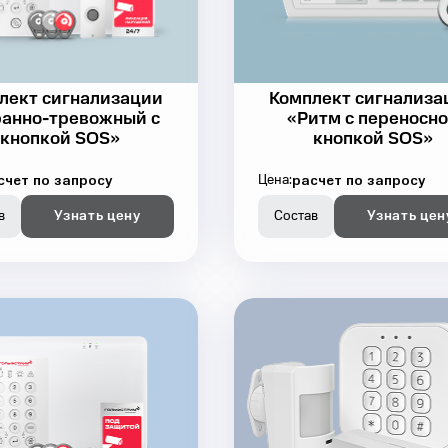
лект сигнализации
Комплект сигнализа
анно-тревожный с
«Ритм с переносн
кнопкой SOS»
кнопкой SOS»
счет по запросу
расчет по запросу
Цена:
в
Узнать цену
Состав
Узнать цен