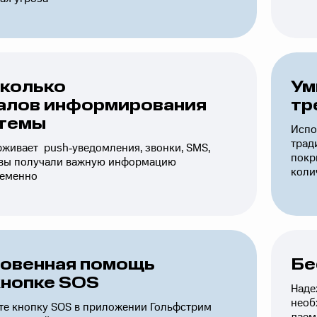
колько
Ум
алов информирования
тр
темы
Испо
трад
живает push‑уведомления, звонки, SMS,
покр
 вы получали важную информацию
коли
ременно
овенная помощь
Бе
кнопке SOS
Наде
необ
е кнопку SOS в приложении Гольфстрим