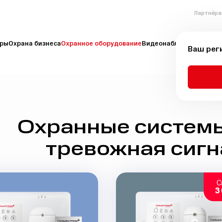
Партнёра
иры
Охрана бизнеса
Охранное оборудование
Видеонаблюдение
Пожа
Ваш рег
Охранные системы
тревожная сиг
С
3