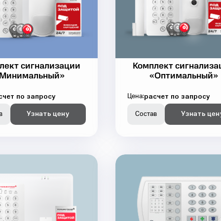
лект сигнализации
Комплект сигнализа
Минимальный»
«Оптимальный»
счет по запросу
расчет по запросу
Цена:
в
Узнать цену
Состав
Узнать цен