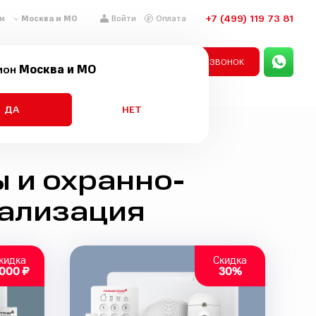
+7 (499) 119 73 81
Москва и МО
м
Войти
Оплата
рная сигнализация
ЗАКАЗАТЬ ЗВОНОК
ион
Москва и МО
ДА
НЕТ
 и охранно-
нализация
кидка
Скидка
 000 ₽
30%