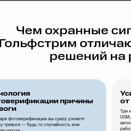
Чем охранные си
Гольфстрим отличаю
решений на
нология
Ус
оверификации причины
от
воги
Три 
GSM,
аря фотоверификации вы сразу узнаете
авто
у тревоги — будь то случайность или
рабо
ая угроза