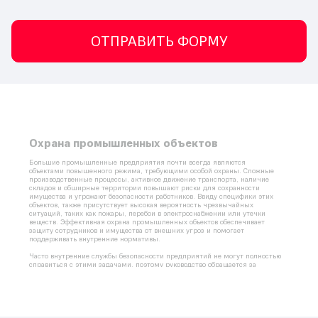
ОТПРАВИТЬ ФОРМУ
Охрана промышленных объектов
Большие
 промышленные предприятия
 почти всегда являются 
объектами
 повышенного режима, требующими особой охраны. Сложные 
производственные процессы, активное движение транспорта, наличие 
складов и обширные территории повышают риски для сохранности 
имущества и угрожают 
безопасности
 работников. Ввиду специфики этих 
объектов, также присутствует высокая вероятность чрезвычайных 
ситуаций, таких как пожары, перебои в электроснабжении или утечки 
веществ. Эффективная 
охрана промышленных объектов 
обеспечивает 
защиту сотрудников и имущества от внешних угроз и помогает 
поддерживать внутренние нормативы.
Часто внутренние службы безопасности предприятий не могут полностью 
справиться с этими задачами, поэтому руководство обращается за 
помощью к 
частным 
охранным фирмам.
ЧОП 
«Гольфстрим» предлагает комплексную
 охрану промышленных 
объектов
 на профессиональном уровне. В нашем арсенале — современное 
оборудование и высококвалифицированные специалисты, готовые 
обеспечить эффективную защиту. Наши
 услуги
 направлены на 