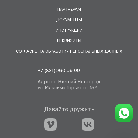
Мы предлагаем прозрачную политику 
цен
, исключая навязывание 
ПАРТНЁРАМ
ненужных услуг. Чтобы организовать охрану вашего объекта, получить 
консультацию, узнать
 стоимость
 подключения, свяжитесь с нами по 
телефону или оставьте заявку на нашем сайте.
ДОКУМЕНТЫ
ИНСТРУКЦИИ
РЕКВИЗИТЫ
СОГЛАСИЕ НА ОБРАБОТКУ ПЕРСОНАЛЬНЫХ ДАННЫХ
+7 (831) 260 09 09
Адрес: г. Нижний Новгород
ул. Максима Горького, 152
Давайте дружить