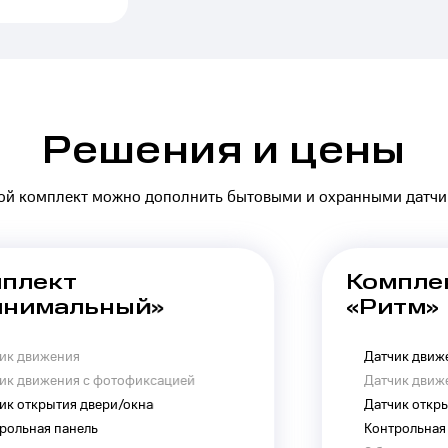
Решения и цены
й комплект можно дополнить бытовыми и охранными датч
Комплект
Пож
«Ритм»
сиг
Датчик движения
Беспр
Датчик движения с фотофиксацией
Беспр
Датчик открытия двери/окна
Беспр
Контрольная панель
Огнет