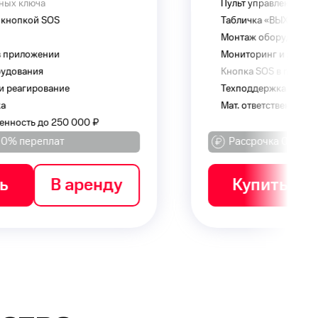
 управления
Просмотр вид
чка «ВЫХОД»
Облачное хран
ж оборудования
Двусторонняя
оринг и реагирование
Монтаж обору
а SOS в приложении
Мониторинг и
ддержка
Техподдержка
ответственность до 250 000 ₽
Мат. ответств
срочка 0% переплат
Рассрочка 
упить
В аренду
Купит