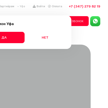
+7 (347) 279 82 19
Уфа
Партнёрам
Войти
Оплата
рная сигнализация
ЗАКАЗАТЬ ЗВОНОК
ион
Уфа
ДА
НЕТ