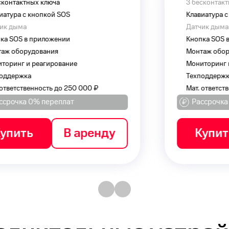
3 бесконтактных ключа
Пульт
Клавиатура с кнопкой SOS
Табли
Датчик дыма
Монта
Кнопка SOS в приложении
Монит
Монтаж оборудования
Кнопк
Мониторинг и реагирование
Техпо
Техподдержка
Мат. 
Мат. ответственность до 250 000 ₽
Рассрочка 0% переплат
Рас
Купить
В аренду
К