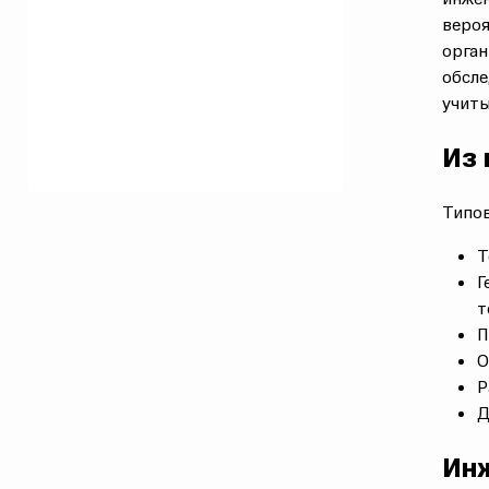
вероя
орган
обсл
учиты
Из 
Типов
Т
Г
т
П
О
Р
Д
Инж