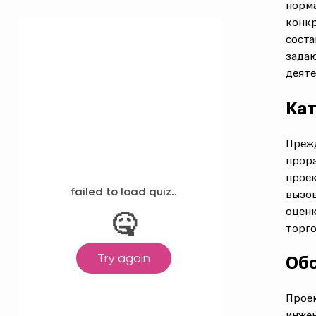
норм
конкр
соста
задаю
деяте
Кат
Прежд
прора
проек
вызов
оценк
торго
Обс
Проек
инжен