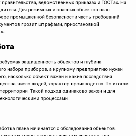
х правительства, ведомственных приказах и ГОСТах.
На
одителя
. Для режимных и опасных объектов план
сфере
промышленной безопасности
часть требований
кументов грозит штрафами, приостановкой
ью.
бота
требуемая
защищенность объектов
и глубина
ого набора приборов, а крупному предприятию нужен
го, насколько объект важен и какие последствия
ества, число людей, характер производства. По итогам
территории. Такой подход одинаково важен и для
ехнологическими процессами.
ботка плана начинается с
обследования объектов
:
 входных групп, окон и
отдельных участков
, где