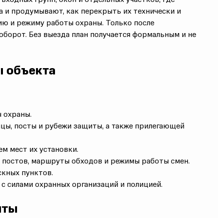
а и продумывают, как перекрыть их технически и
ю и режиму работы охраны. Только после
наоборот. Без выезда план получается формальным и не
ы объекта
ч охраны.
цы, посты и рубежи защиты, а также
прилегающей
м мест их установки.
 постов
, маршруты обходов и
режимы работы
смен.
скных пунктов
.
 с силами
охранных организаций
и полицией.
иты