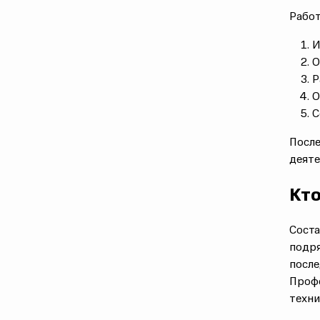
Работ
И
О
Р
О
С
После
деяте
Кто
Соста
подр
посл
Проф
техни