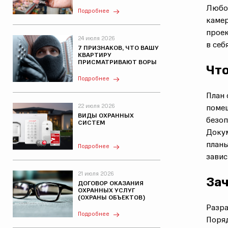
Любой
Подробнее
камер
проек
24 июля 2026
в себ
7 ПРИЗНАКОВ, ЧТО ВАШУ
КВАРТИРУ
ПРИСМАТРИВАЮТ ВОРЫ
Что
Подробнее
План 
22 июля 2026
поме
ВИДЫ ОХРАННЫХ
безоп
СИСТЕМ
Докум
план
Подробнее
зави
21 июля 2026
Зач
ДОГОВОР ОКАЗАНИЯ
ОХРАННЫХ УСЛУГ
(ОХРАНЫ ОБЪЕКТОВ)
Разра
Подробнее
Поря