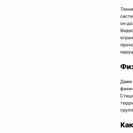
Техни
сист
он до
Видео
огран
прохо
наруш
Физ
Даже 
физи
Стаци
терри
групп
Как