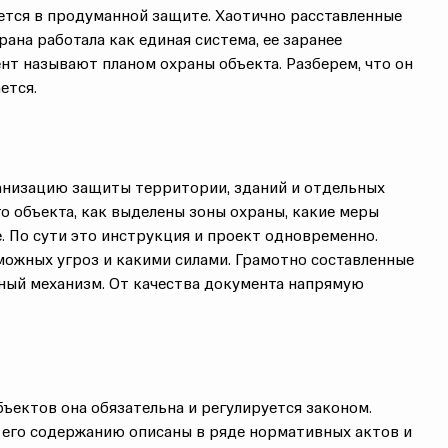
тся в продуманной защите. Хаотично расставленные
ана работала как единая система, ее заранее
т называют планом охраны объекта. Разберем, что он
ется.
ганизацию защиты территории, зданий и
отдельных
о объекта
, как выделены
зоны охраны
, какие
меры
.
По сути это инструкция и проект одновременно.
можных угроз
и какими силами. Грамотно составленные
ый механизм. От качества документа напрямую
бъектов она обязательна и регулируется законом.
 его содержанию описаны в ряде
нормативных актов
и