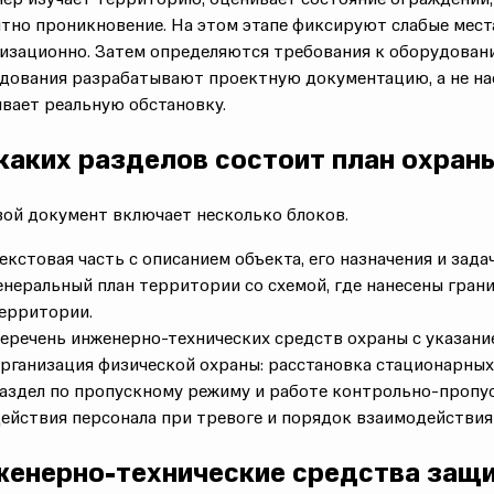
тно проникновение.
На этом этапе фиксируют слабые мест
изационно. Затем
определяются требования
к оборудовани
едования разрабатывают
проектную документацию
, а не 
вает реальную обстановку.
каких разделов состоит план охран
ой документ включает несколько блоков.
екстовая часть с описанием объекта, его назначения и зада
енеральный план
территории со схемой, где нанесены грани
ерритории
.
еречень
инженерно-технических средств
охраны с указание
рганизация
физической охраны
: расстановка
стационарных
аздел по
пропускному режиму
и работе
контрольно-пропу
ействия персонала при тревоге и порядок взаимодействия
енерно-технические средства защ