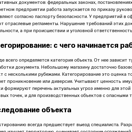
ативных документов
: федеральных законах, постановления
етном предприятии работа запускается по
приказу руков
вляют согласно
паспорту безопасности
. У предприятий в 
т отраслевые регламенты.
Нарушение требований
этих до
льности, а при происшествии и уголовной ответственност
егорирование: с чего начинается ра
е всего определяется
категория объекта
. От нее зависит 
ботки документа. Небольшому магазину достаточно базов
т с несколькими рубежами.
Категорирование это оценка то
ет проникновение или диверсия. Учитывают ценность имущ
и формируют перечень актуальных угроз именно для этой 
вых точек, и для
производственных объектов
с опасными т
ледование объекта
тированию всегда предшествует выезд специалиста. Разра
ер изучает территорию, оценивает состояние ограждений,