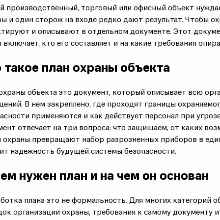
 производственный, торговый или офисный объект нуждае
ы и один сторож на входе редко дают результат. Чтобы охр
тируют и описывают в отдельном документе. Этот докумен
я включает, кто его составляет и на какие требования опира
 такое план охраны объекта
охраны объекта это документ, который описывает всю ор
щений
. В нем закреплено, где проходят границы
охраняемог
асности
применяются и как действует персонал при угрозе
ент отвечает на три вопроса: что защищаем, от каких
воз
ы охраны
превращают набор разрозненных приборов в един
сит надежность будущей
системы безопасности
.
ем нужен план и на чем он основан
ботка плана это не формальность. Для многих категорий о
док организации
охраны, требования к самому документу и