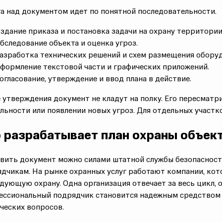
а над документом идет по понятной последовательности.
здание приказа и постановка задачи на охрану территории
бследование объекта и оценка угроз.
азработка технических решений и схем размещения оборуд
формление текстовой части и графических приложений.
огласование, утверждение и ввод плана в действие.
 утверждения документ не кладут на полку. Его пересмат
льности или появлении новых угроз. Для
отдельных участк
 разрабатывает план охраны объек
вить документ можно силами штатной службы безопасност
ядчикам. На рынке
охранных услуг
работают компании, кото
едующую охрану.
Одна организация отвечает за весь цикл, 
ессиональный подрядчик становится надежным
средством
ческих вопросов.