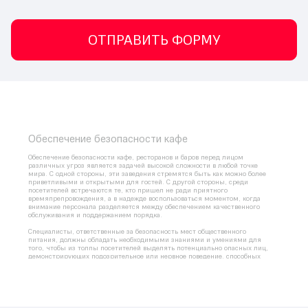
ОТПРАВИТЬ ФОРМУ
Обеспечение безопасности
 кафе
Обеспечение безопасности кафе, ресторанов и баров перед лицом 
различных угроз является задачей высокой сложности в любой точке 
мира. С одной стороны, эти заведения стремятся быть как можно более 
приветливыми и открытыми для гостей. С другой стороны, среди 
посетителей встречаются те, кто пришел не ради приятного 
времяпрепровождения, а в надежде воспользоваться моментом, когда 
внимание персонала разделяется между обеспечением качественного 
обслуживания и поддержанием порядка.
Специалисты, ответственные за безопасность мест общественного 
питания, должны обладать необходимыми знаниями и умениями для 
того, чтобы из толпы посетителей выделять потенциально опасных лиц, 
демонстрирующих подозрительное или нервное поведение, способных 
причинить урон бизнесу как в финансовом, так и в репутационном 
аспекте. В этом контексте ключевую роль играют комплексный подход к 
вопросам 
безопасности
 и применение специализированного технического 
оснащения.
Задачи охранной системы для кафе