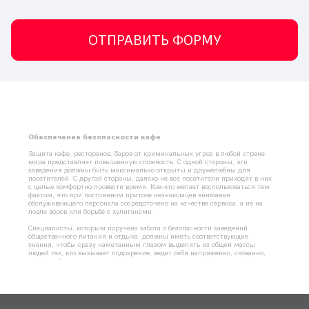
ОТПРАВИТЬ ФОРМУ
Обеспечение безопасности кафе
Защита кафе, ресторанов, баров от криминальных угроз в любой стране 
мира представляет повышенную сложность. С одной стороны, эти 
заведения должны быть максимально открыты и дружелюбны для 
посетителей. С другой стороны, далеко не все посетители приходят в них 
с целью комфортно провести время. Кое-кто желает воспользоваться тем 
фактом, что при постоянном притоке незнакомцев внимание 
обслуживающего персонала сосредоточено на качестве сервиса, а не на 
ловле воров или борьбе с хулиганами.
Специалисты, которым поручена забота о безопасности заведений 
общественного питания и отдыха, должны иметь соответствующие 
знания, чтобы сразу наметанным глазом выделять из общей массы 
людей тех, кто вызывает подозрение, ведет себя напряженно, скованно, 
кто способен на неприятные «сюрпризы», наносящие финансовый и 
репутационный ущерб владельцам бизнеса. И здесь не обойтись без 
комплексного подхода к безопасности, а также использования 
соответствующего технического инструментария.
Содержание: